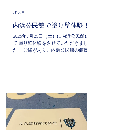
7月29日
内浜公民館で塗り壁体験！
2026年7月25日（土）に内浜公民館に
て 塗り壁体験をさせていただきまし
た。 ご縁があり、内浜公民館の館長さ
んと、知り合い、 今年の5月ごろに依
頼を受けました。 『地元の子ども達の
ために、何かできないか？』 『何か左
官体験をする場を作れないか？』と ず
っと思っていたので、依頼を受けた際
は、とても 嬉しかったです。 ・漆喰
の塗り壁体験 ・珪藻土の塗り壁体験
・枠にセメントを流し込んで飾り付け
3つの体験をしてもらいました！ 子ど
もが楽しそうに塗っている様子を見
て、 私も嬉しかったです。 いち建材