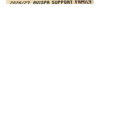
屋が、公民館で塗り壁体験を開かせて
いただくなんて 過去に聞いたことがあ
りません。 このようなことをさせてい
ただいた、館長さんに、 心よりお礼を
申し上げます。 ここ数年、私が帰って
7月22日
きた10年前には、 想像もできなかった
ことが、起きています。 県外にお客様
アビスパ福岡・サポートフ
がいる 九州中に丸久を知っている方が
ァミリー！
いる アビスパ福岡との契約 女性ドラ
イバー 公民館での塗り壁体験などな
このたび2026年7月1日から2028年6月
ど・・・・ これからも、もっと、高み
30日までの 一年間のアビスパ福岡、サ
を目指して 一丸となって頑張ります！
ポートファミリーのブロンズ契約を さ
【しっくいを塗る子ども達！】
せて頂きました。 事の発端は、偶然、
弊社にアビスパ福岡さんの営業の方が
とある会社と勘違いして、お越しにな
ったから・・ですが。 4歳からサッカ
ーを始めて、高校を卒業するまで、続
けてきたサッカー。 その中でも地元の
Contact