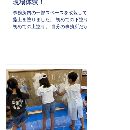
現場体験！
事務所内の一部スペースを改装して 珪
藻土を塗りました。 初めての下塗り。
初めての上塗り。 自分の事務所だから
ことできるデザインと失敗・・・。
色々な経験から学び、次に生かす。 そ
して、また学び、少しずつ成長してい
く。 『百聞は一見に如かず』 やは
り、実際に現場で見る・知るというこ
とは 大事だと思いました。 【海をイ
メージして、白・青を混ぜてみまし
た】 【こちらは、空！青空をイメージ
して塗ってみました】