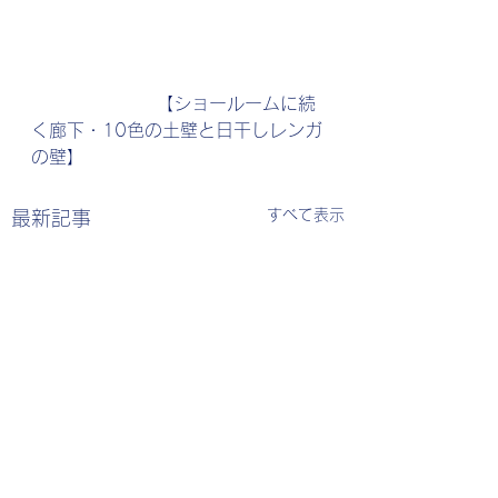
　　　　　　　【ショールームに続
く廊下・10色の土壁と日干しレンガ
の壁】
すべて表示
最新記事