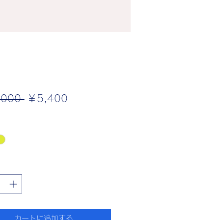
通
セ
,000 
￥5,400
常
ー
価
ル
格
価
格
カートに追加する